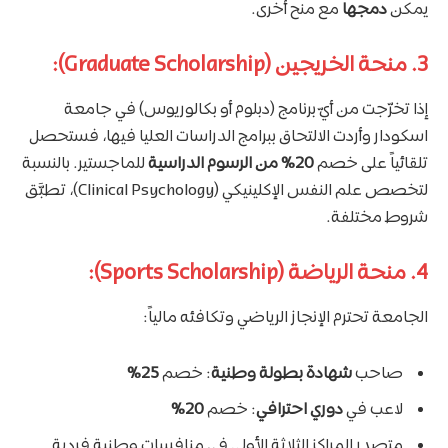
يمكن
دمجها
مع منح أخرى.
3. منحة الخريجين (Graduate Scholarship):
إذا تخرّجت من أيّ برنامج (دبلوم أو بكالوريوس) في جامعة
اسكودار وأردت الالتحاق ببرامج الدراسات العليا فيها، فستحصل
تلقائياً على خصم
20% من الرسوم الدراسية
للماجستير. بالنسبة
لتخصص علم النفس الإكلينيكي (Clinical Psychology)، تطبَّق
شروط مختلفة.
4. منحة الرياضة (Sports Scholarship):
الجامعة تحترم الإنجاز الرياضي وتكافئه مالياً:
صاحب
شهادة بطولة وطنية
: خصم
25%
لاعب في
دوري احترافي
: خصم
20%
متصدر المراكز الثلاثة الأولى في منافسات وطنية فردية