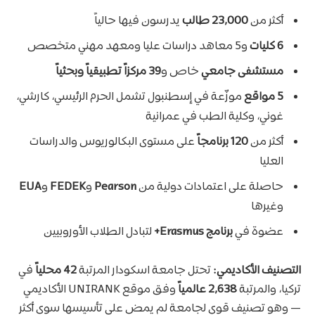
أكثر من
23,000 طالب
يدرسون فيها حالياً
6 كليات
و5 معاهد دراسات عليا ومعهد مهني متخصص
مستشفى جامعي
خاص و
39 مركزاً تطبيقياً وبحثياً
5 مواقع
موزّعة في إسطنبول تشمل الحرم الرئيسي، كارشي،
غوني، وكلية الطب في عمرانية
أكثر من
120 برنامجاً
على مستوى البكالوريوس والدراسات
العليا
حاصلة على اعتمادات دولية من
Pearson
و
FEDEK
و
EUA
وغيرها
عضوة في
برنامج Erasmus+
لتبادل الطلاب الأوروبيين
التصنيف الأكاديمي:
تحتل جامعة اسكودار المرتبة
42 محلياً
في
تركيا، والمرتبة
2,638 عالمياً
وفق موقع UNIRANK الأكاديمي
— وهو تصنيف قوي لجامعة لم يمض على تأسيسها سوى أكثر