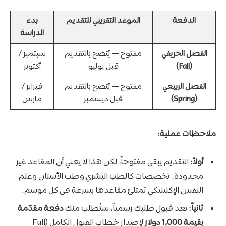
الدفعة
الموعد التقريبي للتقديم
بدء
الدراسة
الفصل الخريفي
مفتوح — يُنصح بالتقديم
سبتمبر /
(Fall)
قبل يوليو
أكتوبر
الفصل الربيعي
مفتوح — يُنصح بالتقديم
فبراير /
(Spring)
قبل ديسمبر
مارس
ملاحظات عملية:
أولاً:
التقديم يبقى مفتوحاً، لكن هذا لا يعني أن المقاعد غير
محدودة. تخصصات كالطب البشري وطب الأسنان وعلم
النفس الإكلينيكي تمتلئ مقاعدها بسرعة في كل موسم.
ثانياً:
بعد قبول طلبك رسمياً، ستُطلب منك
دفعة مقدّمة
بقيمة 1,000 دولار
لإصدار خطاب القبول الكامل (Full