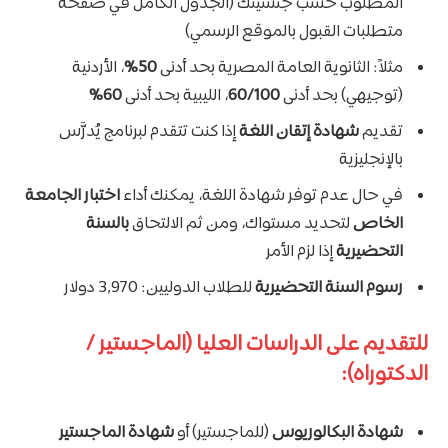
المطلوب حسب جنسيتك (الجدول الكامل في صفحة
متطلبات القبول بالموقع الرسمي)
مثلاً: الثانوية العامة المصرية بحد أدنى
50%
، الأردنية
(توجيهي) بحد أدنى
60/100
، الليبية بحد أدنى
60%
تقديم
شهادة إتقان اللغة
إذا كنت تتقدم لبرنامج يُدرَّس
بالإنجليزية
في حال عدم توفر شهادة اللغة، يمكنك أداء
اختبار الجامعة
الخاص
لتحديد مستواك، ومن ثم الالتحاق
بالسنة
التحضيرية
إذا لزم الأمر
رسوم السنة التحضيرية
للطلاب الدوليين: 3,970 دولار
للتقديم على الدراسات العليا (الماجستير /
الدكتوراه):
شهادة البكالوريوس
(للماجستير) أو
شهادة الماجستير