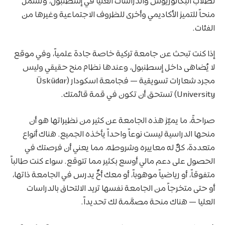
لطلاب البكالوريوس والدراسات العليا في إسطنبول، وتشمل
منحاً للتميز الأكاديمي وأخرى للظروف الاجتماعية وغيرها من
الفئات.
إذا كنت تبحث عن جامعة تركية خاصة جادة علمياً، وفي موقع
لا يُضاهى داخل إسطنبول، وعندها نظام منح حقيقي وليس
مجرد شعارات تسويقية — فجامعة اسكودار (Üsküdar
University) تستحق أن تكون في قمة قائمتك.
صراحةً، ما يميّز هذه الجامعة عن كثير من نظيراتها هو أن
منحها الدراسية ليست نوعاً واحداً يأخذه الجميع. هناك أنواع
متعددة، كلٌّ له معاييره وشروطه، مما يعني أن فرصتك في
الحصول على دعم مالي أوسع بكثير مما تتوقع. سواء كنت طالباً
متفوقاً، أو رياضياً موهوباً، أو معك أخٌ يدرس في الجامعة ذاتها،
أو حتى متخرجاً من الجامعة نفسها تريد الالتحاق بالدراسات
العليا — هناك منحة مصمَّمة لك تحديداً.