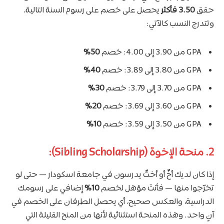
حقق
3.50 فأكثر
يحصل على خصم على رسوم السنة التالية،
وتتدرج النسب كالآتي:
GPA من 3.90 إلى 4.00: خصم
50%
GPA من 3.80 إلى 3.89: خصم
40%
GPA من 3.70 إلى 3.79: خصم
30%
GPA من 3.60 إلى 3.69: خصم
20%
GPA من 3.50 إلى 3.59: خصم
10%
2. منحة الإخوة (Sibling Scholarship):
إذا كان لديك أخٌ أو أختٌ يدرسون في جامعة اسكودار — حتى لو
تخرّجوا منها — فأنتَ مؤهل لخصم
10%
إضافي على رسومك
الدراسية، والعكس صحيح، أي يحصل الطرفان على الخصم في
آنٍ واحد. وهذه المنحة استثنائية لأنها من المنح القليلة التي