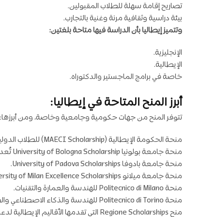
تصاريح إقامة سهلة للطلاب المقبولين.
بيئة دراسية وثقافية مرنة وغنية بالتجارب.
وتتميز إيطاليا بأن الدراسة فيها متاحة بلغتين:
الإنجليزية.
الإيطالية.
خاصة في برامج الماجستير والدكتوراه.
أبرز المنح المتاحة في إيطاليا:
تتوفر المنح من جهات حكومية وجامعية وخاصة، ومن أبرزها:
منحة الحكومة الإيطالية (MAECI Scholarship) للطلاب الدوليين الراغبين في دراسة الماجستير أو الدكتوراه أو برامج البحث.
منحة جامعة بولونيا University of Bologna Scholarship تُعد من الأشهر وتشمل تمويلًا سنويًا وإعفاء من الرسوم.
منحة جامعة بادوفا University of Padova Scholarships.
منحة جامعة ميلانو University of Milan Excellence Scholarships.
منحة Politecnico di Milano للهندسة والعمارة والتقنيات.
منحة Politecnico di Torino للهندسة والذكاء الاصطناعي والطاقة.
منح Regione Scholarships التي تقدمها الأقاليم الإيطالية لدعم الطلاب مثل: