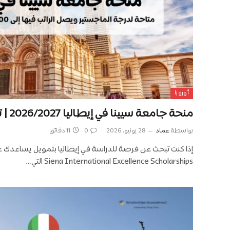
أوروبا
منحة جامعة سيينا في إيطاليا 2026/2027 | تمويل كامل أو جزئي
بواسطة
عماد
28 يونيو، 2026
0
11 دقائق
إذا كنت تبحث عن فرصة للدراسة في إيطاليا بتمويل يساعدك على
Siena International Excellence Scholarships التي…