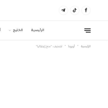
فيسبوك
تيكتوك
تيلقرام
الرئيسية
الخليج
أ
»
»
الرئيسية
أوروبا
تصنيف: "منح إيطاليا"