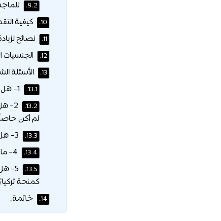
للماجست
9.2.
كيفية التق
10.
نصائح لزياد
11.
الجنسيات ا
12.
الأسئلة الش
13.
1- هل تشمل منحة جامعة إسطنبول التقنية تذاكر الطيران أو تكاليف الانتقال؟
13.1.
2- ه
13.2.
لم أكن حاصلًا ع
3- هل الشهادة الصادرة عن جامعة إسطنبول التقنية معترف بها دوليًا؟
13.3.
4- ماذا يحدث إذا انخفض معدلي التراكمي عن الحد الأدنى؟
13.4.
5- هل
13.5.
كمنحة تركيا؟
خاتمة:
14.