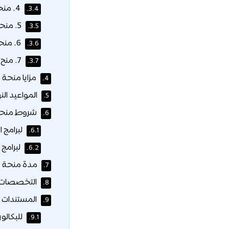
4. منحة اختيار الجامعة الأولى:
3.4.
5. منحة الرياضيين:
3.5.
6. منحة وجبات الطعام:
3.6.
7. منح الاحتياج المادي:
3.7.
مزايا منحة 
4.
المواعيد الن
5.
شروط منحة 
6.
لبرامج 
6.1.
لبرامج 
6.2.
مدة منحة ج
7.
التخصصات ا
8.
المستندات ا
9.
للبكالو
9.1.