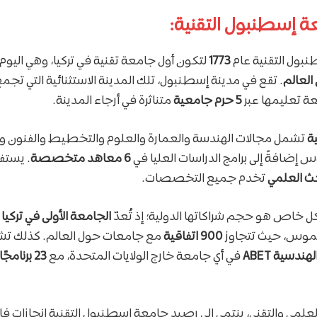
ة إسطنبول التقنية:
ول التقنية عام
1773
لتكون أول جامعة تقنية في تركيا، وهي اليو
العالم
. تقع في مدينة إسطنبول، تلك المدينة الاستثنائية التي تجمع 
معة تعليمها عبر
5 حرم جامعية
متناثرة في أرجاء المدينة.
تشمل مجالات الهندسة والعمارة والعلوم والتخطيط والفنون و
س إضافةً إلى برامج الدراسات العليا في
6 معاهد متخصصة
. يستف
تخدم جميع التخصصات.
ل خاص هو حجم شراكاتها الدولية؛ إذ تُعدّ
الجامعة الأولى في تركيا
م
اسموس، حيث تتجاوز
900 اتفاقية
مع جامعات حول العالم. كذلك تشته
ندسية ABET
في أي جامعة خارج الولايات المتحدة، مع
23 برنامجًا هندسيًا معتمدًا
لعلمي والتقني، ينتمي إلى رصيد جامعة إسطنبول التقنية إنجازات ف