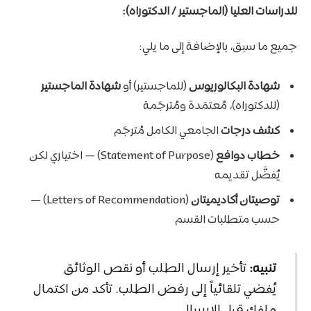
للدراسات العليا (الماجستير / الدكتوراه):
جميع ما سبق، بالإضافة إلى ما يلي:
شهادة البكالوريوس
(للماجستير) أو
شهادة الماجستير
(للدكتوراه)، مُعتمَدة ومُترجَمة
كشف درجات
الجامعي الكامل مُترجَم
خطاب دوافع
(Statement of Purpose) — اختياري لكن
يُفضَّل تقديمه
توصيتان أكاديميتان
(Letters of Recommendation) —
حسب متطلبات القسم
تنبيه:
تأخير إرسال الطلب أو نقص الوثائق
يُفضي تلقائياً إلى رفض الطلب. تأكد من اكتمال
ملفك قبل الإرسال.