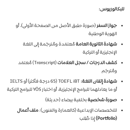
للبكالوريوس:
جواز السفر
(صورة طبق الأصل من الصفحة الأولى)، أو
الهوية الوطنية
شهادة الثانوية العامة
مُعتمَدة ومُترجَمة إلى اللغة
الإنجليزية أو التركية
كشف الدرجات / سجل العلامات
(Transcript) مُعتمَد
ومُترجَم
شهادة إتقان اللغة:
TOEFL iBT (65 درجة فأكثر) أو IELTS
أو ما يعادلهما للبرامج الإنجليزية، أو اختبار YÖS للبرامج التركية
صورة شخصية
بخلفية بيضاء (حديثة)
للتخصصات الإبداعية (كالعمارة والفنون):
ملف أعمال
(Portfolio)
إذا طُلب