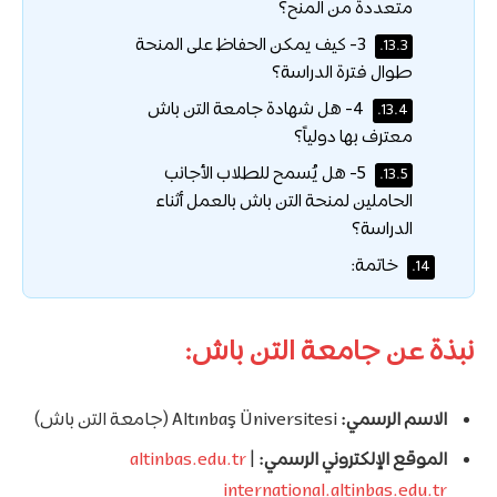
متعددة من المنح؟
3- كيف يمكن الحفاظ على المنحة
13.3.
طوال فترة الدراسة؟
4- هل شهادة جامعة التن باش
13.4.
معترف بها دولياً؟
5- هل يُسمح للطلاب الأجانب
13.5.
الحاملين لمنحة التن باش بالعمل أثناء
الدراسة؟
خاتمة:
14.
نبذة عن جامعة التن باش:
الاسم الرسمي:
Altınbaş Üniversitesi (جامعة التن باش)
الموقع الإلكتروني الرسمي:
|
altinbas.edu.tr
international.altinbas.edu.tr