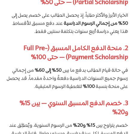
Partial Scholarship) — حتى 50%
الخيار الأبرز والأكثر طلباً، إذ يحصل الطالب على خصم يصل إلى
50% من إجمالي الرسوم الدراسية
عند دفع مسبق للأقساط.
هذا يعني دراسة أربع سنوات بتكلفة سنتين فقط.
2. منحة الدفع الكامل المسبق (Full Pre-
Payment Scholarship) — حتى 100%
في حالة قيام الطالب بدفع ما بين
50% إلى 60%
من إجمالي
رسوم جميع السنوات الدراسية دفعةً واحدة مقدماً، قد يحصل
على منحة بنسبة
100%
لتغطية الرسوم المتبقية.
3. خصم الدفع المسبق السنوي — بين 15%
و20%
خصم يتراوح بين
15% و20%
من الرسوم السنوية، ويُطبَّق عند
الدفع المسبق لكل سنة دراسية، ويستمر طوال فترة الدراسة.