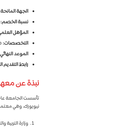
الجهة المانحة:
نسبة الخصم:
من
المؤهل العلمي
التخصصات:
هن
الموعد النهائي:
رابط التقديم ا
نبذة عن معهد 
تأسست الجامعة عام 2008 ف
نيويورك، وهي معتم
وزارة التربية والت