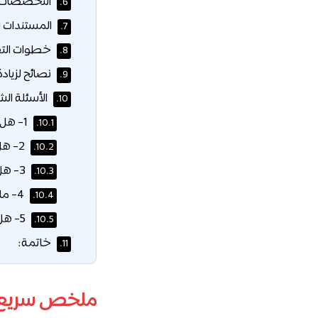
التخصصات ا
6.
المستندات ا
7.
خطوات التق
8.
نصائح لزياد
9.
الأسئلة الش
10.
1- هل المنحة تغطي 100% من الرسوم؟
10.1.
2- هل يمكن للمغتربين التقديم؟
10.2.
3- هل الشهادة معترف بها في أمريكا؟
10.3.
4- ما هو الفرق بين منحة الجدارة والدعم المالي؟
10.4.
5- هل يتوفر سكن جامعي؟
10.5.
خاتمة:
11.
ملخص سريع لم