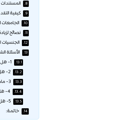
المستندات ا
8.
كيفية التقد
9.
الجامعات ا
10.
نصائح لزياد
11.
الجنسيات ا
12.
الأسئلة الش
13.
1- هل تغطي المنحة تكاليف السكن؟
13.1.
2- هل يمكنني التقديم للمنحة إذا كنت طالباً محولاً؟
13.2.
3- ماذا لو حصلت على قبول مشروط؟
13.3.
4- هل تتوفر منح لطلاب الدراسات العليا؟
13.4.
5- هل يمكن الجمع بين منحتين؟
13.5.
خاتمة:
14.