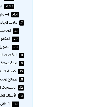
الح
6.3.3.
4- منح دراسية أخرى:
6.4.
منحة الجامعة
7.
الماجست
7.1.
الدكتورا
7.2.
التمويل
7.3.
التخصصات ال
8.
مدة منحة ال
9.
كيفية التق
10.
نصائح لزياد
11.
الجنسيات ال
12.
الأسئلة الش
13.
1- هل المنحة تغطي تكاليف المعيشة؟
13.1.