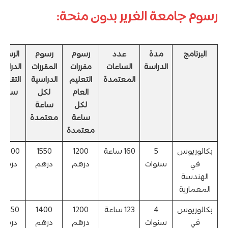
رسوم جامعة الغرير بدون منحة:
البرنامج
مدة
عدد
رسوم
رسوم
الرسوم
الدراسة
الساعات
مقررات
المقررات
الدراسي
المعتمدة
التعليم
الدراسية
التقريبي
العام
لكل
سنوياً
لكل
ساعة
ساعة
معتمدة
معتمدة
بكالوريوس
5
160 ساعة
1200
1550
47,500
في
سنوات
درهم
درهم
درهم
الهندسة
المعمارية
بكالوريوس
4
123 ساعة
1200
1400
41,550
في
سنوات
درهم
درهم
درهم