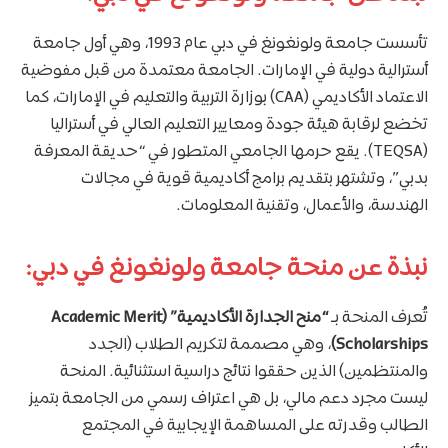
تأسست جامعة ولونغونغ في دبي عام 1993، وهي أول جامعة
أسترالية دولية في الإمارات. الجامعة معتمدة من قبل مفوضية
الاعتماد الأكاديمي (CAA) بوزارة التربية والتعليم في الإمارات، كما
تخضع لرقابة هيئة جودة ومعايير التعليم العالي في أستراليا
(TEQSA). يقع حرمها الجامعي المتطور في “حديقة المعرفة
بدبي”، وتشتهر بتقديم برامج أكاديمية قوية في مجالات
الهندسة، والأعمال، وتقنية المعلومات.
نبذة عن منحة جامعة ولونغونغ في دبي:
تُعرف المنحة بـ
“منح الجدارة الأكاديمية” (Academic Merit
Scholarships)
، وهي مصممة لتكريم الطلاب (الجدد
والمنتظمين) الذين حققوا نتائج دراسية استثنائية. المنحة
ليست مجرد دعم مالي، بل هي اعتراف رسمي من الجامعة بتميز
الطالب وقدرته على المساهمة الإيجابية في المجتمع