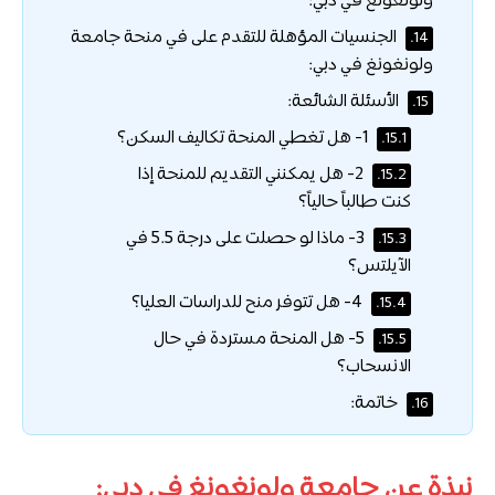
ولونغونغ في دبي:
الجنسيات المؤهلة للتقدم على في منحة جامعة
14.
ولونغونغ في دبي:
الأسئلة الشائعة:
15.
1- هل تغطي المنحة تكاليف السكن؟
15.1.
2- هل يمكنني التقديم للمنحة إذا
15.2.
كنت طالباً حالياً؟
3- ماذا لو حصلت على درجة 5.5 في
15.3.
الآيلتس؟
4- هل تتوفر منح للدراسات العليا؟
15.4.
5- هل المنحة مستردة في حال
15.5.
الانسحاب؟
خاتمة:
16.
نبذة عن جامعة ولونغونغ في دبي: