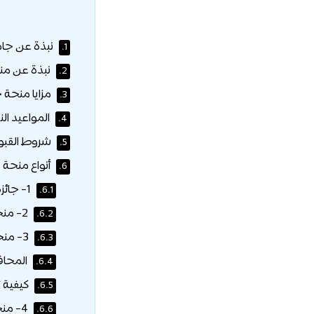
نبذة عن جام
1.
نبذة عن منح
2.
مزايا منحة ج
3.
المواعيد الن
4.
شروط القبول
5.
أنواع منحة 
6.
1- جائزة الرئيس:
6.1.
2- منحة التفوق الأكاديمي (50%):
6.2.
3- منحة التفوق الأكاديمي (25%):
6.3.
المحاف
6.4.
كيفية 
6.5.
4- منحة عائلية لطلاب البكالوريوس:
6.6.