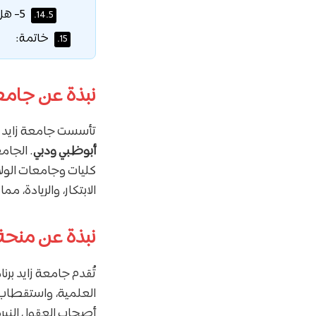
5- هل يمكنني العمل أثناء الدراسة؟
14.5.
خاتمة:
15.
نبذة عن جامعة
تأسست جامعة زايد عام 1998، وهي جامعة وطنية رائدة تمتلك فرعين مجهزين بأحدث ال
أبوظبي ودبي
الابتكار، والريادة، 
نبذة عن منحة 
تُقدم جامعة زايد برن
العلمية، واستقطاب 
أصحاب العقول النيرة