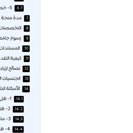
5- خصم على الرسوم الدراسية الجامعية لأبناء موظفي جامعة زايد:
6.7.
مدة منحة ج
7.
التخصصات ا
8.
رسوم جامعة
9.
المستندات 
10.
كيفية التقد
11.
نصائح لزياد
12.
الجنسيات ا
13.
الأسئلة الش
14.
1- هل تشمل المنحة راتباً شهرياً؟
14.1.
2- هل يمكنني التقديم للمنحة بعد بدء الدراسة؟
14.2.
3- ماذا لو انخفض معدلي عن الحد الأدنى المطلوب؟
14.3.
4- هل تتوفر منح للدراسات العليا؟
14.4.