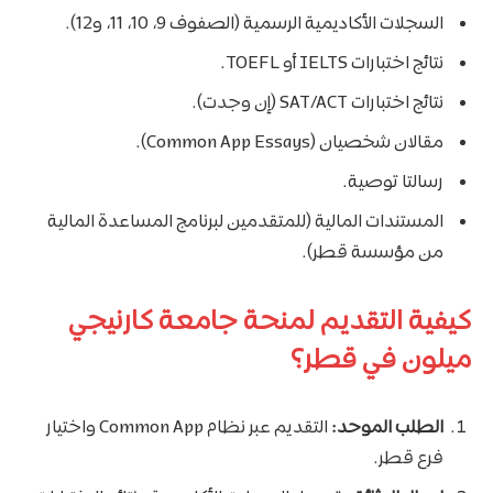
السجلات الأكاديمية الرسمية (الصفوف 9، 10، 11، و12).
نتائج اختبارات IELTS أو TOEFL.
نتائج اختبارات SAT/ACT (إن وجدت).
مقالان شخصيان (Common App Essays).
رسالتا توصية.
المستندات المالية (للمتقدمين لبرنامج المساعدة المالية
من مؤسسة قطر).
كيفية التقديم لمنحة جامعة كارنيجي
ميلون في قطر؟
الطلب الموحد:
التقديم عبر نظام Common App واختيار
فرع قطر.