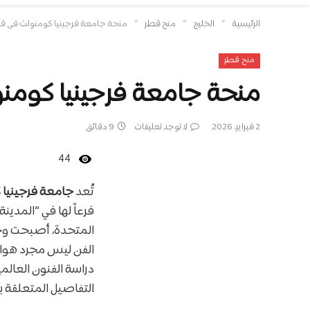
»
»
»
الرئيسية
الخليج
منح قطر
منحة جامعة فرجينيا كومنولث في قطر 6/2027
منح قطر
منحة جامعة فرجينيا كومنولث في
2 فبراير، 2026
لا توجد تعليقات
9 دقائق
44
تُعد
جامعة فرجينيا كومو
فرعاً لها في “المدين
المتحدة، أصبحت وجه
الفن ليس مجرد هواية
دراسة الفنون العالم
التفاصيل المتعلقة ب