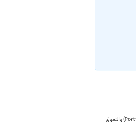
التي تُمنح بناءً على جودة الملف الفني (Portfolio) والتفوق