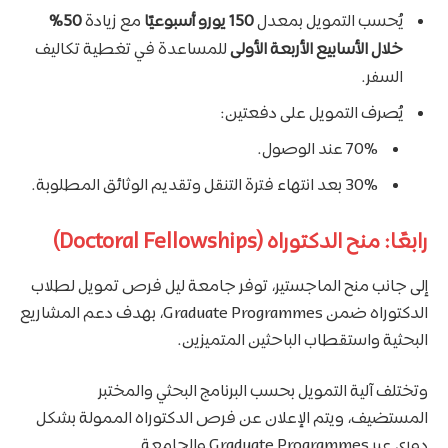
يُحسب التمويل بمعدل
150 يورو أسبوعيًا
مع زيادة
50%
خلال الأسابيع الأربعة الأولى
للمساعدة في تغطية تكاليف
السفر.
يُصرف التمويل على دفعتين:
70% عند الوصول.
30% بعد انتهاء فترة التنقل وتقديم الوثائق المطلوبة.
رابعًا: منح الدكتوراه (Doctoral Fellowships)
إلى جانب منح الماجستير، توفر جامعة ليل فرص تمويل لطلاب
الدكتوراه ضمن Graduate Programmes، بهدف دعم المشاريع
البحثية واستقطاب الباحثين المتميزين.
وتختلف آلية التمويل بحسب البرنامج البحثي والمختبر
المستضيف، ويتم الإعلان عن فرص الدكتوراه الممولة بشكل
دوري عبر Graduate Programmes والجامعة.