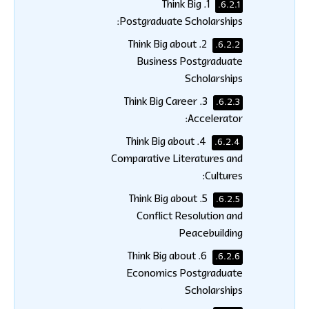
1. Think Big
6.2.1.
Postgraduate Scholarships:
2. Think Big about
6.2.2.
Business Postgraduate
Scholarships
3. Think Big Career
6.2.3.
Accelerator:
4. Think Big about
6.2.4.
Comparative Literatures and
Cultures:
5. Think Big about
6.2.5.
Conflict Resolution and
Peacebuilding
6. Think Big about
6.2.6.
Economics Postgraduate
Scholarships