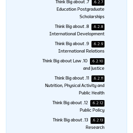
7. Think Big about
6.2.7.
Education Postgraduate
Scholarships
8. Think Big about
6.2.8.
International Development
9. Think Big about
6.2.9.
International Relations
10. Think Big about Law
6.2.10.
and Justice
11. Think Big about
6.2.11.
Nutrition, Physical Activity and
Public Health
12. Think Big about
6.2.12.
Public Policy
13. Think Big about
6.2.13.
Research