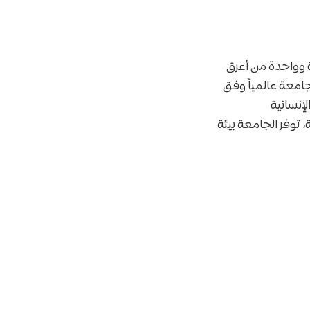
نجليزية وواحدة من أعرق
عات في اسكتلندا والمملكة المتحدة. تصنف الجامعة باستمرار ضمن أفضل 30 جامعة عالمياً وفق
الإنسانية
Russell Group) للجامعات البحثية، توفر الجامعة بيئة