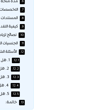
مدة منحة جا
6.
التخصصات ا
7.
المستندات ا
8.
كيفية التقد
9.
نصائح لزيا
10.
الجنسيات ال
11.
الأسئلة الش
12.
1. هل منحة جامعة إدنبرة ممولة بالكامل؟
12.1.
2. هل البرنامج متاح لطلاب الماجستير؟
12.2.
3. هل يمكن الدراسة باللغة الإنجليزية؟
12.3.
4. هل القبول في منحة جامعة إدنبرة تنافسي؟
12.4.
5. هل يشترط وجود مقترح بحثي؟
12.5.
خاتمة:
13.