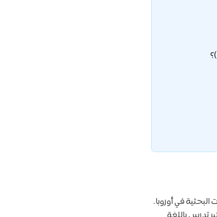
لجامعات البحثية في أوروبا.
اة، حيث تقدم أكثر من 200 برنامج ماجستير تدرس باللغة