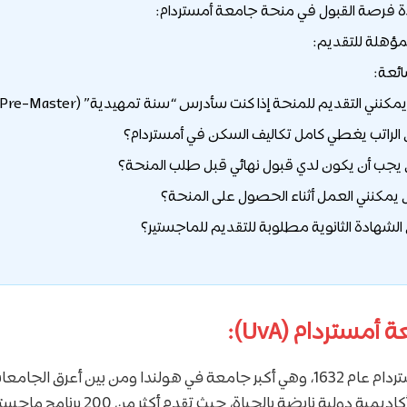
دة فرصة القبول في منحة جامعة أمستردام:
مؤهلة للتقديم:
ائعة:
مستردام (UvA):
تأسست جامعة أمستردام عام 1632، وهي أكبر جامعة في هولندا ومن بين أعرق ا
تتميز الجامعة ببيئة أكاديمية دولية نابضة بالحي