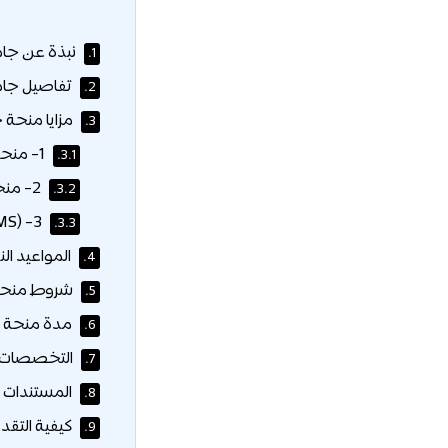
نبذة عن جامعة 
1.
تفاصيل جام
2.
مزايا منحة 
3.
1- منحة أمستردام للتميز (AES):
3.1.
2- منحة أمستردام للجدارة (AMS):
3.2.
3- Letje Lips Amsterdam Merit Scholarship (LLAMS):
3.3.
المواعيد الن
4.
شروط منحة 
5.
مدة منحة ج
6.
التخصصات ا
7.
المستندات ا
8.
كيفية التقد
9.