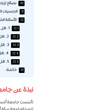
نصائح لزيا
10.
الجنسيات ال
11.
الأسئلة الش
12.
1. هل يمكنني التقديم للمنحة إذا كنت سأدرس “سنة تمهيدية” (Pre-Master)؟
12.1.
2. هل الراتب يغطي كامل تكاليف السكن في أمستردام؟
12.2.
3. هل يجب أن يكون لدي قبول نهائي قبل طلب المنحة؟
12.3.
4. هل يمكنني العمل أثناء الحصول على المنحة؟
12.4.
5. هل الشهادة الثانوية مطلوبة للتقديم للماجستير؟
12.5.
خاتمة:
13.
نبذة عن جامعة أ