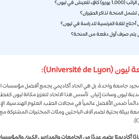
Université de ):
رد جامعة واحدة، بل هي اتحاد أكاديمي يجمع أفضل مؤسسات الت
ينة ليون وسانت إتيان. تأسس هذا الاتحاد لتعزيز مكانة ليون كق
اً ضمن الأفضل عالمياً في مجالات الطب، العلوم الهندسية، الإدا
امعة ببيئة بحثية تضم آلاف الباحثين ومئات المختبرات المشتركة مع
ادًا أكاديميًا يضم عددًا من الجامعات والمدارس الكبرى والمؤسسات