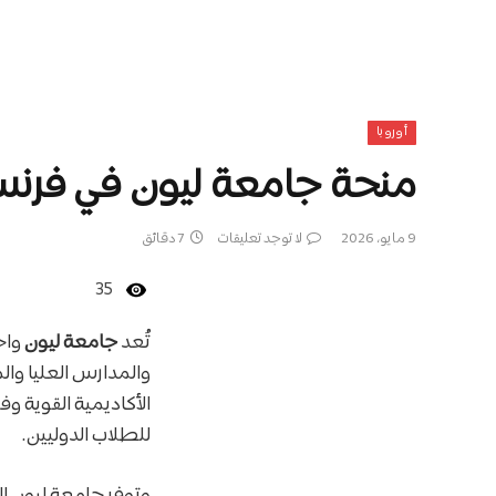
أوروبا
منحة جامعة ليون في فرنسا 2026 | ممولة بالك
9 مايو، 2026
لا توجد تعليقات
7 دقائق
35
تُعد
جامعة ليون
واح
والمدارس العليا وال
الأكاديمية القوية و
للطلاب الدوليين.
وتوفر جامعة ليون ال