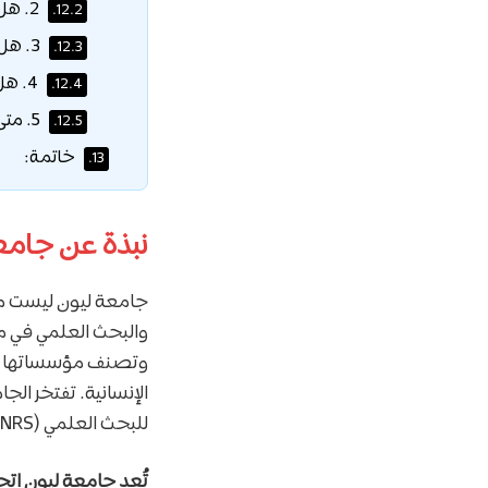
2. هل الراتب (1,000 يورو) كافٍ للعيش في ليون؟
12.2.
3. هل تشمل المنحة تذاكر الطيران؟
12.3.
4. هل أحتاج للغة الفرنسية للدراسة في ليون؟
12.4.
5. متى يتم صرف أول دفعة من المنحة؟
12.5.
خاتمة:
13.
نبذة عن جامعة ليون (Lyon
جامعة ليون ليست مج
والبحث العلمي في مد
وتصنف مؤسساتها دائم
الإنسانية. تفتخر الج
للبحث العلمي (CNRS).
تُعد جامعة ليون اتح