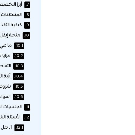
أبرز التخص
7.
المستندات ا
8.
كيفية التقد
9.
منحة إيفل 
10.
ما هي م
10.1.
مزايا 
10.2.
التخص
10.3.
آلية ا
10.4.
شروط ا
10.5.
المواعي
10.6.
الجنسيات ال
11.
الأسئلة الش
12.
1. هل يمكنني التقديم لأكثر من منحة في جامعة ليون؟
12.1.