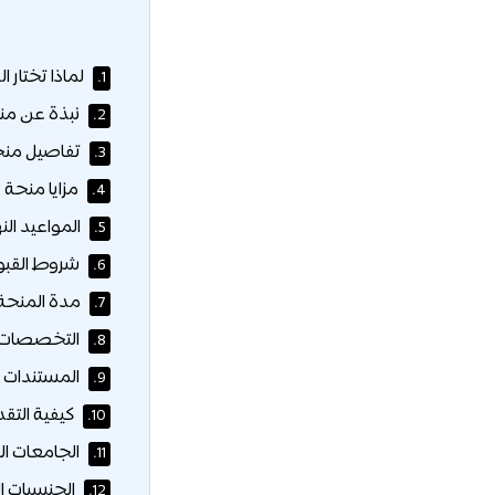
لماذا تختار ا
1.
نبذة عن منحة حكو
2.
تفاصيل منحة
3.
مزايا منحة 
4.
المواعيد النه
5.
شروط القبول
6.
مدة المنحة
7.
التخصصات ا
8.
المستندات ا
9.
كيفية التق
10.
الجامعات ال
11.
الجنسيات ا
12.