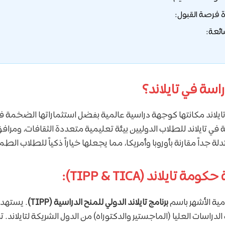
ة فرصة القبول:
ائعة:
راسة في تايلاند؟
2026، عززت تايلاند مكانتها كوجهة دراسية عالمية بفضل استثماراتها الضخمة
اسة في تايلاند للطلاب الدوليين بيئة تعليمية متعددة الثقافات، ومرا
جداً مقارنة بأوروبا وأمريكا، مما يجعلها خياراً ذكياً للطلاب الط
تايلاند (TIPP & TICA):
ية الأشهر باسم
برنامج تايلاند الدولي للمنح الدراسية (TIPP)
. يستهدف
اسات العليا (الماجستير والدكتوراه) من الدول الشريكة لتايلاند. ت