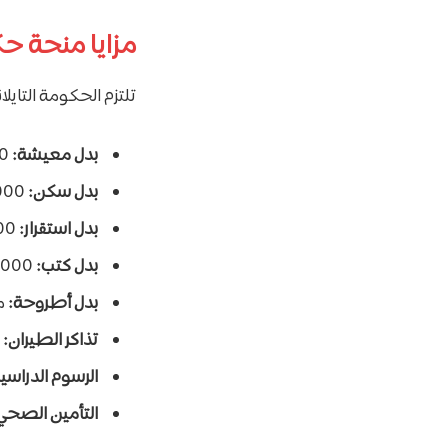
مزايا منحة حك
تلتزم الحكومة التايلا
بدل معيشة:
7,000 بات تايلاندي شهرياً.
بدل سكن:
7,000 بات تايلاندي شهرياً (في حال عدم توفر سكن جامعي مجاني).
بدل استقرار:
6,000 بات (يُدفع لمرة واحدة عند الوصول).
بدل كتب:
10,000 بات سنوياً.
بدل أطروحة:
مبل
تذاكر الطيران:
ت
الرسوم الدراسي
التأمين الصحي