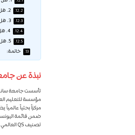
1. هل تغطي منحة الحكومة الروسية نفقات السفر؟
12.1.
2. هل يمكنني العمل أثناء الدراسة في سانت بطرسبرغ؟
12.2.
3. هل السنة التحضيرية إجبارية؟
12.3.
4. هل الراتب الشهري كافٍ للمعيشة؟
12.4.
5. هل يمكنني التقديم لأكثر من تخصص؟
12.5.
خاتمة:
13.
نبذة عن جامعة 
مؤسسة للتعليم العال
ضمن قائمة اليونسكو،
تصنيف QS العالمي.