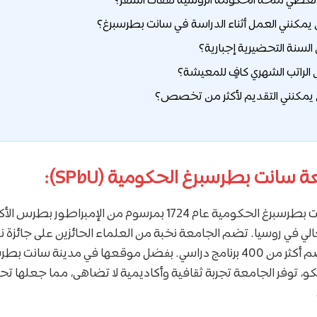
سانت بطرسبرغ الحكومية (SPbU):
تأسست جامعة سانت بطرسبرغ الحكومية عام 1724 بمرسوم من الإمبراطو
ي في روسيا. تضم الجامعة نخبة من العلماء الحائزين على جائزة نو
مركزاً بحثياً عالمياً يضم أكثر من 400 برنامج دراسي. بفضل موقعها في مدينة س
 توفر الجامعة تجربة ثقافية وأكاديمية لا تضاهى، مما جعلها تح