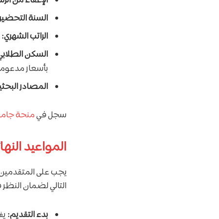
الإعفاء من الر
السنة التحضيري
الراتب الشهري:
ت
السكن الطلابي
بأسعار مدعومة
المصادر البحثي
سجل في
منحة جامع
المواعيد النها
يجب على المتقدمين 
التالي لضمان النظر 
بدء التقديم:
يف