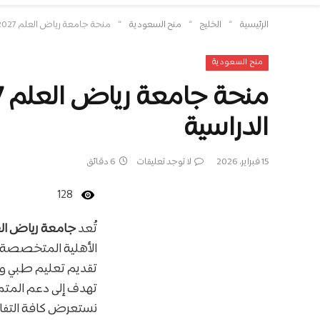
»
»
»
الرئيسية
الخليج
منح السعودية
منحة جامعة رياض العلم 2026/2027 | بتمويل يتراوح بين 10% إلى 50% من الرسوم الدراسية
منح السعودية
الدراسية
15 فبراير، 2026
لا توجد تعليقات
6 دقائق
128
تُعد
جامعة رياض ال
الأهلية المتخصصة ف
تقديم تعليم طبي وب
تهدف إلى دعم المتمي
نستعرض كافة التفاص