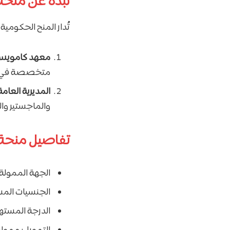
نبذة عن منحة
تُدار المنح الحكومي
معهد كامويس (amões, I.P
متخصصة في الل
المديرية العامة لل
والماجستير والدك
تفاصيل منحة 
الجهة الممولة ل
الجنسيات الم
الدرجة المستهد