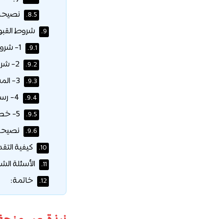
نصيحة ع
8.5.
شروط القبول
9.
1- شروط القبول لمرحلة البكالوريوس:
9.1.
2- شروط القبول لمرحلة الماجستير والدكتوراه:
9.2.
3- المستندات المطلوبة للحصول على “خطاب القبول”:
9.3.
4- رسوم التقديم:
9.4.
5- خطوات عملية للحصول على الخطاب الآن:
9.5.
نصيحة 
9.6.
كيفية التق
10.
الأسئلة الشا
11.
خاتمة:
12.