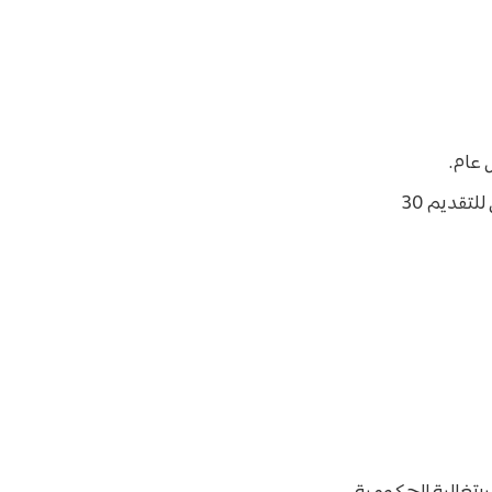
 عام.
المنح للجامعات البرتغالية: غالباً تكون في الفترة بين 25 يونيو والموعد النهائي للتقديم 30