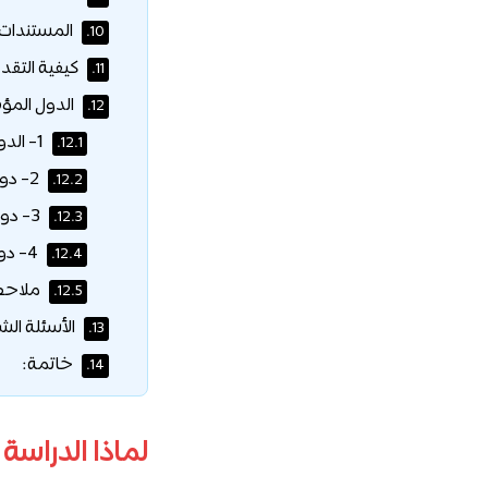
المستندات 
10.
كيفية التقد
11.
الدول المؤ
12.
1- الدول العربية المؤهلة:
12.1.
2- دول الشراكة الشرقية (Eastern Partnership):
12.2.
3- دول آسيا الوسطى:
12.3.
4- دول غرب البلقان:
12.4.
ملاحظا
12.5.
الأسئلة الش
13.
خاتمة:
14.
لماذا الدراسة 