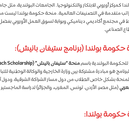
202، تبرز بولندا كمركز أوروبي للابتكار والتكنولوجيا. الجامعات البولندية، م
اتب متقدمة في التصنيفات العالمية. منحة حكومة بولندا ليست مج
 في مجتمع أكاديمي ديناميكي وبوابة لسوق العمل الأوروبي بفضل ا
اع الصناعي.
حكومة بولندا (برنامج ستيفان بانيش):
 للحكومة البولندية باسم
منحة “ستيفان بانيش” (ship
لبرنامج هو مبادرة مشتركة بين وزارة الخارجية والوكالة الوطنية للتبا
دف المنحة بشكل خاص الطلاب من دول مسار الشراكة الشرقية، ودول 
عربي
(مثل مصر، الأردن، تونس، المغرب، والجزائر) لدراسة الماجستير با
حكومة بولندا: