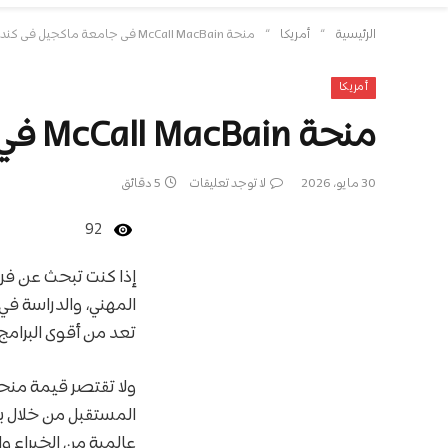
»
»
الرئيسية
أمريكا
منحة McCall MacBain في جامعة ماكجيل في كندا 2027 | ممولة بالكامل
أمريكا
منحة McCall MacBain في جامعة ماكجيل في كندا 2027 | ممولة بالكامل
30 مايو، 2026
لا توجد تعليقات
5 دقائق
92
إذا كنت تبحث عن فرصة
المهني، والدراسة ف
تعد من أقوى البرامج
المستقبل من خلال بر
عالمية من الخبراء و