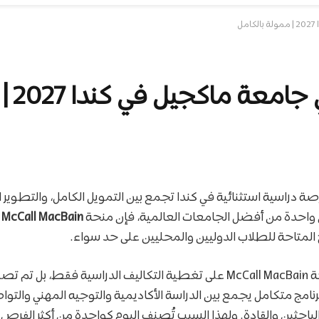
 دراسية استثنائية في كندا تجمع بين التمويل الكامل، والتطوير ال
ي واحدة من أفضل الجامعات العالمية، فإن منحة
McCall MacBain
 المتاحة للطلاب الدوليين والمحليين على حد سواء.
ولا تقتصر قيمة منحة McCall MacBain على تغطية التكاليف الدراسية فقط،
نامج متكامل يجمع بين الدراسة الأكاديمية والتوجيه المهني والت
الباحثين والقادة. ولهذا السبب تُصنف اليوم كواحدة من أكثر الفرص 