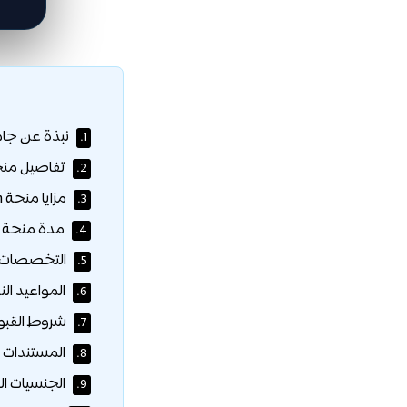
نبذة عن جام
1.
تفاصيل منحة ll MacBain
2.
مزايا منحة McCall MacBain:
3.
مدة منحة McCall MacBain:
4.
التخصصات المشمو
5.
المواعيد الن
6.
شروط القبول في منح
7.
المستندات ا
8.
الجنسيات ال
9.