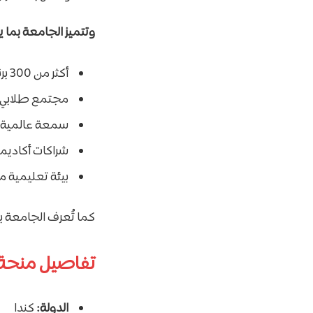
وتتميز الجامعة بما ي
أكثر من 300 برنامج أكاديمي.
مجتمع طلابي يضم أك
سمعة عالمية ق
شراكات أكاديم
بيئة تعليمية م
كما تُعرف الجامعة ب
تفاصيل منحة cCall MacBain
الدولة:
كندا