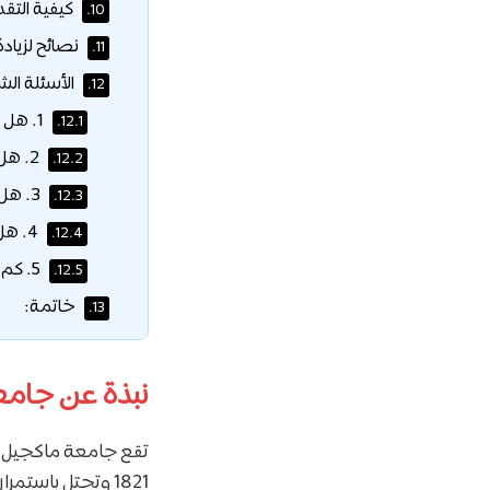
كيفية التقديم على
10.
نصائح لزيادة فرص
11.
الأسئلة الش
12.
1. هل McCall MacBain Scholarship ممولة بالكامل؟
12.1.
2. هل يمكن للطلاب الدوليين التقديم؟
12.2.
3. هل يشترط معدل أكاديمي مثالي؟
12.3.
4. هل تشمل الدكتوراه؟
12.4.
5. كم عدد الحاصلين على McCall MacBain Scholarship سنويًا؟
12.5.
خاتمة:
13.
نبذة عن جامع
تقع جامعة ماكجيل في
1821 وتحتل باستمرار مراكز متقدمة في التصنيفات العالمية للجامعات.