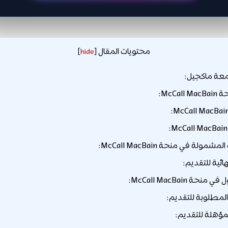
محتويات المقال
]
hide
[
عة ماكجيل:
McCa:
لة في منحة McCall MacBain:
هائية للتقديم:
ة McCall MacBain:
لمطلوبة للتقديم:
مؤهلة للتقديم: