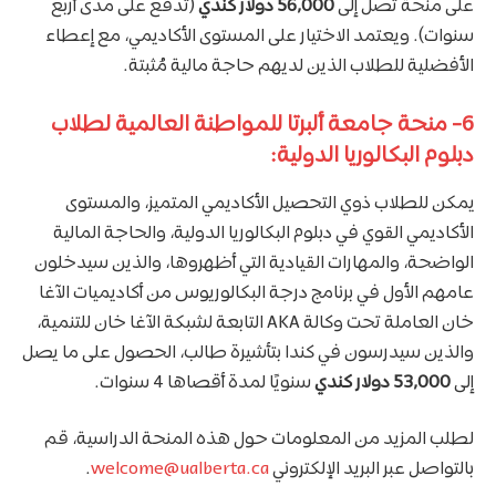
على منحة تصل إلى
56,000 دولار كندي
(تُدفع على مدى أربع
سنوات). ويعتمد الاختيار على المستوى الأكاديمي، مع إعطاء
الأفضلية للطلاب الذين لديهم حاجة مالية مُثبتة.
6- منحة جامعة ألبرتا للمواطنة العالمية لطلاب
دبلوم البكالوريا الدولية:
يمكن للطلاب ذوي التحصيل الأكاديمي المتميز، والمستوى
الأكاديمي القوي في دبلوم البكالوريا الدولية، والحاجة المالية
الواضحة، والمهارات القيادية التي أظهروها، والذين سيدخلون
عامهم الأول في برنامج درجة البكالوريوس من أكاديميات الآغا
خان العاملة تحت وكالة AKA التابعة لشبكة الآغا خان للتنمية،
والذين سيدرسون في كندا بتأشيرة طالب، الحصول على ما يصل
إلى
53,000 دولار كندي
سنويًا لمدة أقصاها 4 سنوات.
لطلب المزيد من المعلومات حول هذه المنحة الدراسية، قم
بالتواصل عبر البريد الإلكتروني
welcome@ualberta.ca
.