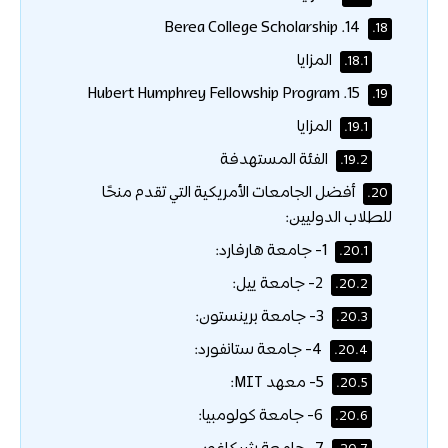
14. Berea College Scholarship
18.
المزايا
18.1.
15. Hubert Humphrey Fellowship Program
19.
المزايا
19.1.
الفئة المستهدفة
19.2.
أفضل الجامعات الأمريكية التي تقدم منحًا
20.
للطلاب الدوليين:
1- جامعة هارفارد:
20.1.
2- جامعة ييل:
20.2.
3- جامعة برينستون:
20.3.
4- جامعة ستانفورد:
20.4.
5- معهد MIT:
20.5.
6- جامعة كولومبيا:
20.6.