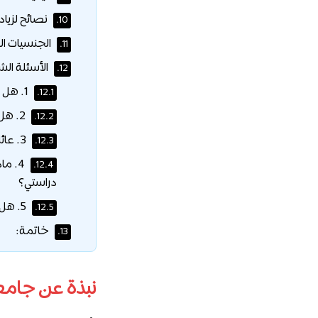
نصائح لزيا
10.
الجنسيات ال
11.
الأسئلة الش
12.
1. هل يؤثر طلبي للدعم المالي كطالب دولي على فرص قبولي الأكاديمي في ييل؟
12.1.
2. هل تتضمن هذه الحزمة التمويلية أي قروض يتوجب علي سدادها بعد التخرج؟
12.2.
3. عائلتي لا تتحدث الإنجليزية، هل يمكن تقديم وثائق الدخل بلغتنا المحلية؟
12.3.
4. م
12.4.
دراستي؟
5. هل تغطي هذه الميزة برامج الماجستير والدكتوراه بنفس الطريقة؟
12.5.
خاتمة:
13.
نبذة عن جامع