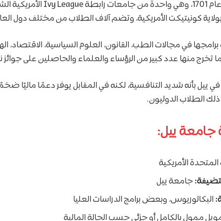
تأسست جامعة ييل عام 1701، وهي واحدة من 
ولاية كونيتيكت الأمريكية، وتضم آلاف الطلاب من مختلف دول العا
برامجها في مجالات الطب، القانون، العلوم السياسية، الاقتصاد، اله
ما تخرج منها عدد كبير من الرؤساء والعلماء والحاصلين على جوائز ن
ي ييل بأنه شديد التنافسية، لكنه في المقابل يوفر دعمًا ماليًا ضخم
لك الطلاب الدوليون.
جامعة ييل:
 المتحدة الأمريكية
تضيفة:
جامعة ييل
:
البكالوريوس، وبعض برامج الدراسات العليا
ويل ممول بالكامل أو جزئي حسب الحالة المالية