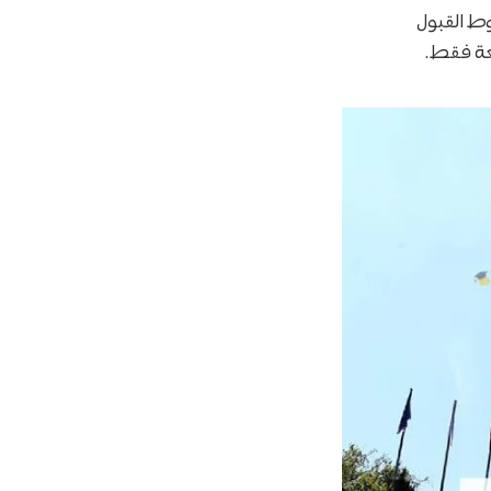
 جيليشيم 2026، بداية من شروط القبول
عة فقط.