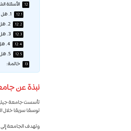
الأسئلة الش
12.
1. هل تقبل جامعة جيليشيم شهادة IELTS لإعفائي من السنة التحضيرية؟
12.1.
2. هل توجد أي رسوم مالية لتقديم طلب التقييم على موقع الجامعة؟
12.2.
3. هل تشمل هذه المزايا المالية تكاليف السكن الطلابي أو الوجبات؟
12.3.
4. هل يمكن أن تلغى نسبة الخصم المالي الممنوحة لي إذا انخفض معدلي؟
12.4.
5. هل تتوفر تخصصات الهندسة البرمجية وهندسة الحاسوب باللغة الإنجليزية؟
12.5.
خاتمة:
13.
نبذة عن جامع
تأسست جامعة جيليشي
توسعًا سريعًا خلال 
وتهدف الجامعة إلى 