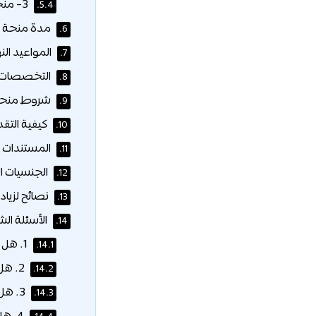
3- منحة قادة الجيل زد (Gen Z Leaders Scholarship):
5.4.
مدة منحة جا
6.
المواعيد النه
7.
التخصصات ال
8.
شروط منحة ج
9.
كيفية التقد
10.
المستندات ا
11.
الجنسيات ا
12.
نصائح لزياد
13.
الأسئلة الش
14.
1. هل توفر الجامعة منحًا ممولة بالكامل؟
14.1.
2. هل يمكن الجمع بين أكثر من منحة؟
14.2.
3. هل المنح الرياضية متاحة لجميع الألعاب؟
14.3.