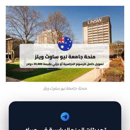
منحة جامعة نيو ساوث ويلز