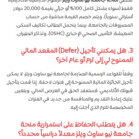
تغطي
منحة جامعة نيو ساوث ويلز
الرسوم الدراسية الأكاديمية
فقط (سواء بشكل كامل 100% أو جزئي بقيمة 20,000 دولار
أسترالي سنوياً)، ويتم خصم القيمة مباشرة من حساب
المصروفات بالجامعة، بينما يتحمل الطالب تكاليف السكن،
المعيشة، التأمين الصحي الإجباري (OSHC)، وتذاكر الطيران.
3. هل يمكنني تأجيل (Defer) المقعد المالي
الممنوح لي إلى ترم أو عام آخر؟
وفقاً للقواعد الرسمية الصارمة لجامعة نيو ساوث ويلز، لا يمكن
تأجيل الجائزة المالية الممنوحة إلى فترات لاحقة. إذا قمت بتأجيل
قبولك الأكاديمي، فستفقد الحق في العرض المالي، ويتعين
عليك إعادة التقديم والمنافسة من جديد في الفترات
المخصصة للترم الذي أجلت إليه.
4. هل يتطلب الحفاظ على استمرارية منحة
جامعة نيو ساوث ويلز معدلاً دراسياً محدداً؟