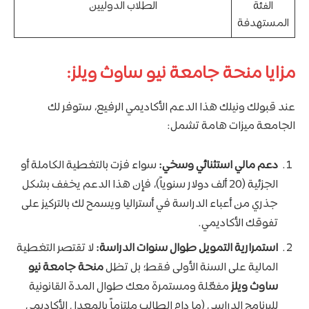
الفئة
الطلاب الدوليين
المستهدفة
مزايا منحة جامعة نيو ساوث ويلز:
عند قبولك ونيلك هذا الدعم الأكاديمي الرفيع، ستوفر لك
الجامعة ميزات هامة تشمل:
دعم مالي استثنائي وسخي:
سواء فزت بالتغطية الكاملة أو
الجزئية (20 ألف دولار سنوياً)، فإن هذا الدعم يخفف بشكل
جذري من أعباء الدراسة في أستراليا ويسمح لك بالتركيز على
تفوقك الأكاديمي.
استمرارية التمويل طوال سنوات الدراسة:
لا تقتصر التغطية
المالية على السنة الأولى فقط؛ بل تظل
منحة جامعة نيو
ساوث ويلز
مفعّلة ومستمرة معك طوال المدة القانونية
للبرنامج الدراسي (ما دام الطالب ملتزماً بالمعدل الأكاديمي