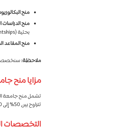
منح البكالوري
منح الدراسات ال
بحثية (Graduate Assistantships).
منح المقاعد ا
ملاحظة:
سنخصص هذا
مزايا منح جام
تشمل منح جامعة الإ
تتراوح بين 50% إلى 100% حسب نوع المنحة.
التخصصات ال