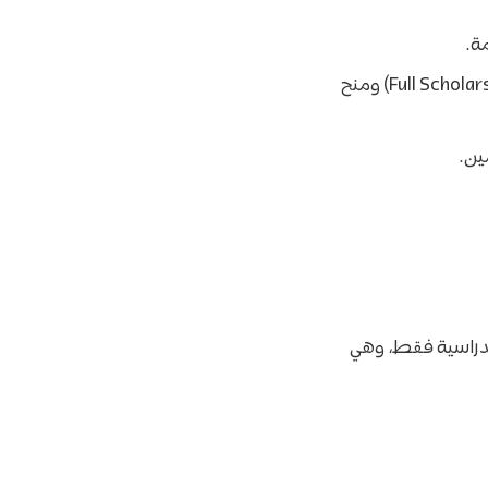
ة.
تشمل منح الماجستير والدكتوراه، وتُقسم إلى منح كاملة (Full Scholarship) ومنح
ين.
لدراسية فقط، وهي