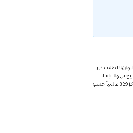
جامعة أبوابها للطلاب غير
وريوس والدراسات
العليا، موفرةً لهم فرصة الدراسة في جامعة مصنفة ضمن أفضل جامعات العالم (المركز 329 عالمياً حسب