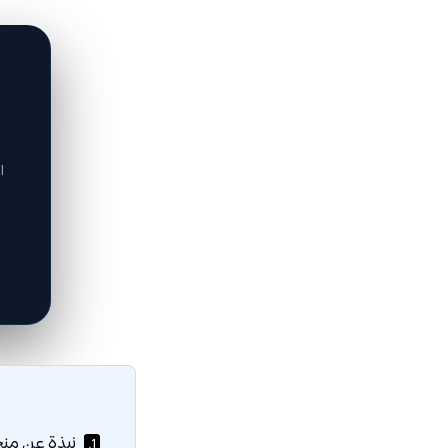
ا
نبذة عن منح
1.