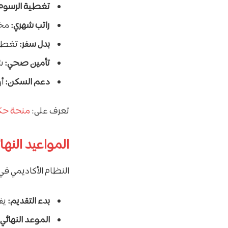
تغطية الرسوم 
راتب شهري:
مخص
بدل سفر:
تغطية 
تأمين صحي:
شم
دعم السكن:
أو
تعرف على:
منحة حكومة لوكس
المواعيد النها
النظام الأكاديمي في
بدء التقديم:
يفت
الموعد النهائي