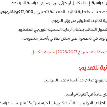
الدراسية:
إعفاء كامل أو جزئي من الرسوم الدراسية المرتفعة.
صات لتغطية تكاليف المعيشة (تصل إلى
12,000 كرونة نرويجية
تكاليف الطيران من وإلى النرويج.
ول الطالب بنظام الرعاية الصحية النرويجي المتطور.
لوية في الحصول على سكن طلابي بأسعار مدعومة.
مبورغ 2026/2027 | ممولة بالكامل
ئية للتقديم:
 النرويج صارم جداً فيما يخص المواعيد:
ح عادةً في
أكتوبر/نوفمبر
.
 للطلاب الدوليين:
غالباً ما يكون في
1 ديسمبر
أو
15 يناير
لبدء الدرا