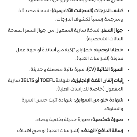
التخرج الأخيرة (الثانوية، البكالوريوس، الماجستير).
كشف الدرجات (السجلات الأكاديمية):
نسخة مصدقة
ومترجمة رسمياً لكشوف الدرجات.
جواز السفر:
نسخة سارية المفعول من جواز السفر (صفحة
البيانات الشخصية).
خطابا توصية:
خطابان تزكية من أساتذة أو جهة عمل
سابقة (للدراسات العليا).
السيرة الذاتية (CV):
سيرة ذاتية مفصلة وحديثة.
إثبات إتقان اللغة الإنجليزية:
شهادة
TOEFL أو IELTS
سارية
المفعول (خاصة للدراسات العليا).
شهادة خلو من السوابق:
شهادة تثبت حسن السيرة
والسلوك.
صورة شخصية:
صورة حديثة بخلفية بيضاء.
رسالة الدافع/الهدف:
(للدراسات العليا) توضيح أهداف