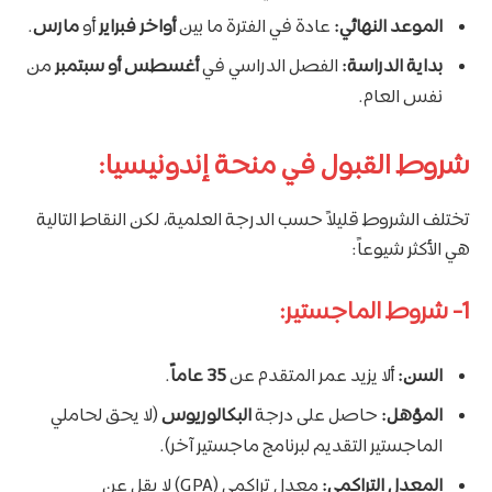
الموعد النهائي:
عادة في الفترة ما بين
أواخر فبراير
أو
مارس
.
بداية الدراسة:
الفصل الدراسي في
أغسطس أو سبتمبر
من
نفس العام.
شروط القبول في منحة إندونيسيا:
تختلف الشروط قليلاً حسب الدرجة العلمية، لكن النقاط التالية
هي الأكثر شيوعاً:
1- شروط الماجستير:
السن:
ألا يزيد عمر المتقدم عن
35 عاماً
.
المؤهل:
حاصل على درجة
البكالوريوس
(لا يحق لحاملي
الماجستير التقديم لبرنامج ماجستير آخر).
المعدل التراكمي:
معدل تراكمي (GPA) لا يقل عن