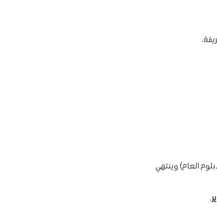
يقة.
بلوم العام) وينتهي
ير
.