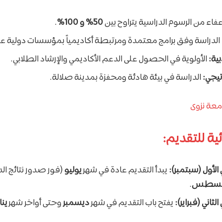
فاء من الرسوم الدراسية يتراوح بين
50% و 100%
.
الدراسة وفق برامج معتمدة ومرتبطة أكاديمياً بمؤسسات دولية عر
ية:
الأولوية في الحصول على الدعم الأكاديمي والإرشاد الطلابي.
تيجي:
الدراسة في بيئة هادئة ومحفزة بمدينة صلالة.
عة نزوى
ئية للتقديم:
الأول (سبتمبر):
يبدأ التقديم عادة في شهر
يوليو
(فور صدور نتائج الد
غسطس
.
ثاني (فبراير):
يفتح باب التقديم في شهر
ديسمبر
وحتى أواخر شهر
ينا