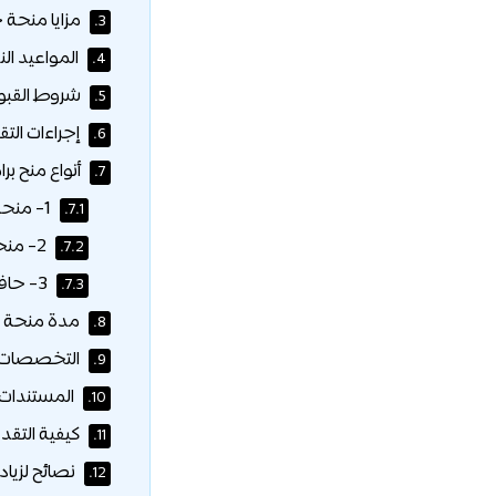
مزايا منحة 
3.
المواعيد الن
4.
شروط القبو
5.
إجراءات الت
6.
أنواع منح بر
7.
1- منحة المؤتمرات:
7.1.
2- منحة البذور:
7.2.
3- حافز النشر البحثي:
7.3.
مدة منحة ج
8.
التخصصات ا
9.
المستندات 
10.
كيفية التقد
11.
نصائح لزيا
12.