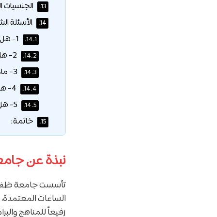
الجنسيات ا
13.
الأسئلة الش
14.
1- هل تشمل المنحة السكن؟
14.1.
2- هل يمكنني تغيير تخصصي؟
14.2.
3- ماذا لو رسبت في مادة؟
14.3.
4- هل تتوفر منح للماجستير؟
14.4.
5- هل الشهادة معترف بها؟
14.5.
خاتمة:
15.
نبذة عن جامع
الساعات المعتمدة، وت
رفيعاً للمناهج والبر